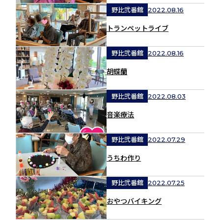
野比弐番館
2022.08.16
トランペットライブ
野比弐番館
2022.08.16
胡蝶蘭
野比弐番館
2022.08.03
音楽療法
野比弐番館
2022.07.29
うちわ作り
野比弐番館
2022.07.25
おやつバイキング