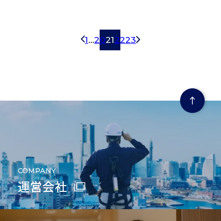
Prev
1
…
20
21
22
23
Next
ページの先頭にもどる
COMPANY
運営会社