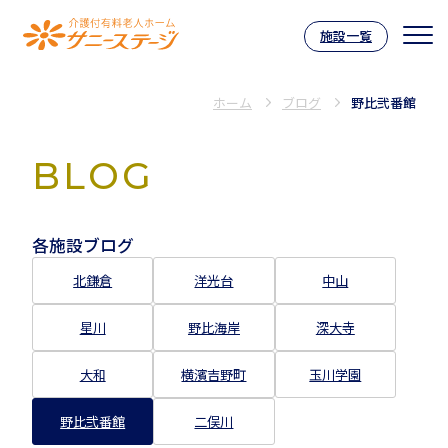
施設一覧
介護付有料老人ホーム サニーステー
ホーム
ブログ
野比弐番館
BLOG
各施設ブログ
北鎌倉
洋光台
中山
星川
野比海岸
深大寺
大和
横濱吉野町
玉川学園
野比弐番館
二俣川