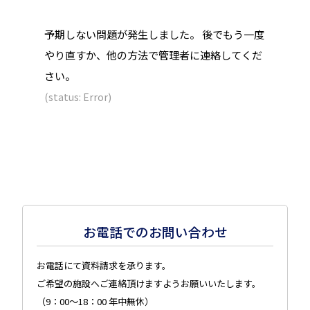
表
表
表
示
示
示
予期しない問題が発生しました。 後でもう一度
さ
さ
さ
やり直すか、他の方法で管理者に連絡してくだ
れ
れ
れ
さい。
て
て
て
(status: Error)
い
い
い
る
る
る
画
画
画
面
面
面
で
で
で
す。
す。
す。
お電話でのお問い合わせ
お電話にて資料請求を承ります。
ご希望の施設へご連絡頂けますようお願いいたします。
（9：00～18：00 年中無休）