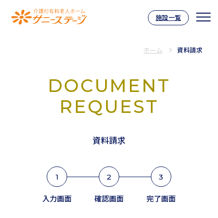
施設一覧
介護付有料老人ホーム サニーステー
ホーム
資料請求
DOCUMENT
REQUEST
資料請求
1
2
3
現
現
現
入力画面
確認画面
完了画面
在
在
在