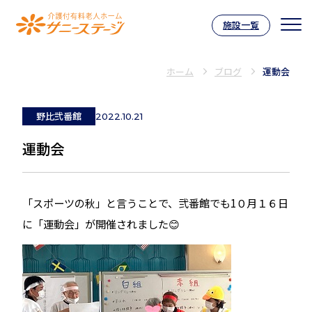
施設一覧
介護付有料老人ホーム サニーステー
ホーム
ブログ
運動会
野比弐番館
2022.10.21
運動会
「スポーツの秋」と言うことで、弐番館でも1０月１６日
に「運動会」が開催されました😊