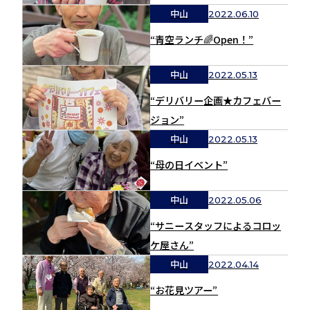
中山
2022.06.10
“青空ランチ🌈Open！”
中山
2022.05.13
“デリバリー企画★カフェバー
ジョン”
中山
2022.05.13
“母の日イベント”
中山
2022.05.06
“サニースタッフによるコロッ
ケ屋さん”
中山
2022.04.14
“お花見ツアー”