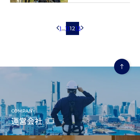
Prev
1
…
11
12
13
Next
ページの先頭にもどる
COMPANY
運営会社