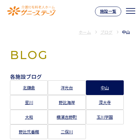
施設一覧
介護付有料老人ホーム サニーステー
ホーム
ブログ
中山
BLOG
各施設ブログ
北鎌倉
洋光台
中山
星川
野比海岸
深大寺
大和
横濱吉野町
玉川学園
野比弐番館
二俣川