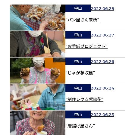
中山
2022.06.29
“パン屋さん来所”
中山
2022.06.27
“お手紙プロジェクト”
中山
2022.06.26
“じゃが芋収穫”
中山
2022.06.24
“制作レク☆紫陽花”
中山
2022.06.23
“唐揚げ屋さん”