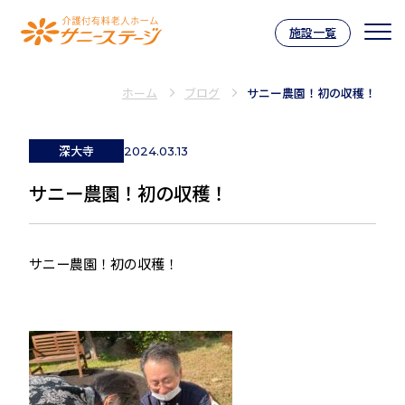
施設一覧
介護付有料老人ホーム サニーステー
ホーム
ブログ
サニー農園！初の収穫！
深大寺
2024.03.13
サニー農園！初の収穫！
サニー農園！初の収穫！