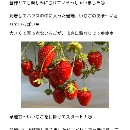
皆様とても楽しみにされていらっしゃいました😊
到着してハウスの中に入った途端、いちごのあま～い香
りでいっぱい❤
大きくて真っ赤ないちごが、まさに鈴なりです🍓🍓🍓
早速甘～いいちごを目掛けてスタート！😆
品種は5、6種類もありましたが、どれも真っ赤に熟して