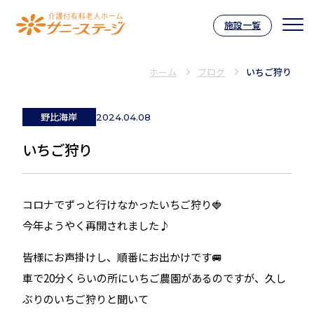
施設一覧
介護付有料老人ホーム サニーステー
ホーム
ブログ
いちご狩り
野比海岸
2024.04.08
いちご狩り
コロナでずっと行けなかったいちご狩り🍓
今年ようやく再開されました♪
皆様にお声掛けし、順番にお出かけです🚐
車で20分くらいの所にいちご農園があるのですが、久し
ぶりのいちご狩りと聞いて