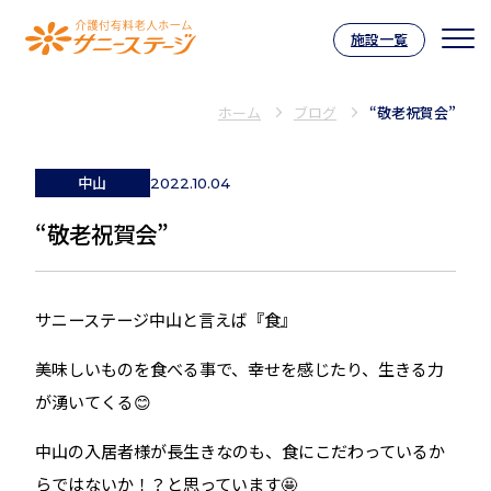
施設一覧
介護付有料老人ホーム サニーステー
ホーム
ブログ
“敬老祝賀会”
中山
2022.10.04
“敬老祝賀会”
サニーステージ中山と言えば『食』
美味しいものを食べる事で、幸せを感じたり、生きる力
が湧いてくる😊
中山の入居者様が長生きなのも、食にこだわっているか
らではないか！？と思っています🤩