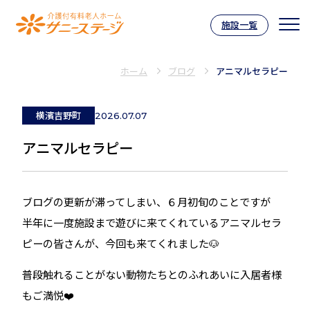
施設一覧
介護付有料老人ホーム サニーステー
ホーム
ブログ
アニマルセラピー
横濱吉野町
2026.07.07
アニマルセラピー
ブログの更新が滞ってしまい、６月初旬のことですが
半年に一度施設まで遊びに来てくれているアニマルセラ
ピーの皆さんが、今回も来てくれました🐶
普段触れることがない動物たちとのふれあいに入居者様
もご満悦❤️