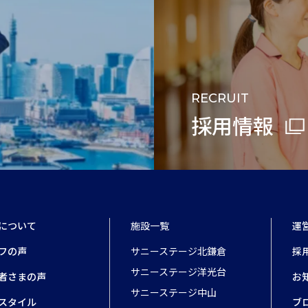
RECRUIT
採用情報
について
施設一覧
運
フの声
サニーステージ北鎌倉
採
サニーステージ洋光台
者さまの声
お
サニーステージ中山
スタイル
ブ