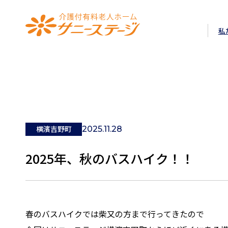
介護付有料老人ホーム サニ
私
横濱吉野町
2025.11.28
2025年、秋のバスハイク！！
春のバスハイクでは柴又の方まで行ってきたので