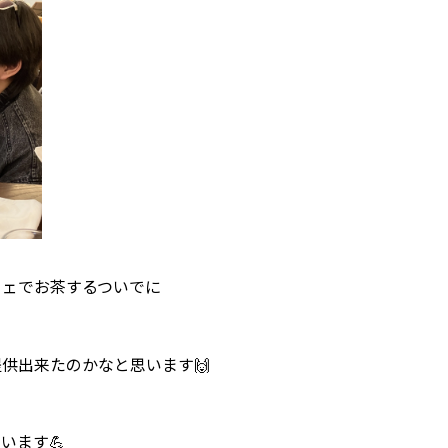
フェでお茶するついでに
供出来たのかなと思います🙌
います💪