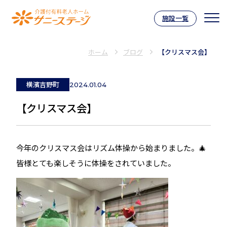
施設一覧
介護付有料老人ホーム サニーステー
ホーム
ブログ
【クリスマス会】
横濱吉野町
2024.01.04
【クリスマス会】
今年のクリスマス会はリズム体操から始まりました。🎄
皆様とても楽しそうに体操をされていました。