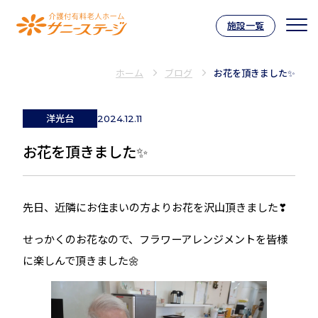
施設一覧
介護付有料老人ホーム サニーステー
ホーム
ブログ
お花を頂きました✨
洋光台
2024.12.11
お花を頂きました✨
先日、近隣にお住まいの方よりお花を沢山頂きました❣
せっかくのお花なので、フラワーアレンジメントを皆様
に楽しんで頂きました🌼