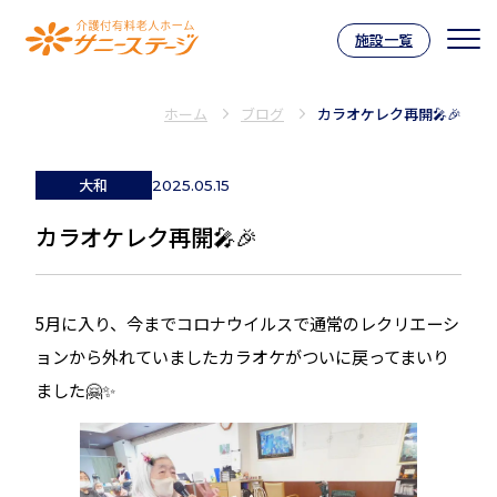
施設一覧
介護付有料老人ホーム サニーステー
ホーム
ブログ
カラオケレク再開🎤🎉
大和
2025.05.15
カラオケレク再開🎤🎉
5月に入り、今までコロナウイルスで通常のレクリエーシ
ョンから外れていましたカラオケがついに戻ってまいり
ました🤗✨