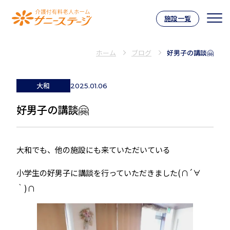
施設一覧
介護付有料老人ホーム サニーステー
ホーム
ブログ
好男子の講談🤗
大和
2025.01.06
好男子の講談🤗
大和でも、他の施設にも来ていただいている
小学生の好男子に講談を行っていただきました(∩´∀
｀)∩