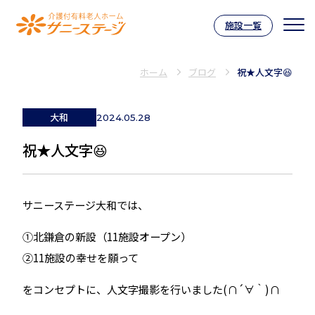
施設一覧
介護付有料老人ホーム サニーステー
ホーム
ブログ
祝★人文字😆
大和
2024.05.28
祝★人文字😆
サニーステージ大和では、
①北鎌倉の新設（11施設オープン）
②11施設の幸せを願って
をコンセプトに、人文字撮影を行いました(∩´∀｀)∩