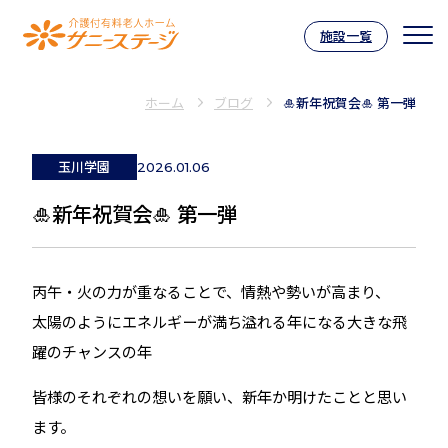
施設一覧
介護付有料老人ホーム サニーステー
ホーム
ブログ
🎍新年祝賀会🎍 第一弾
玉川学園
2026.01.06
🎍新年祝賀会🎍 第一弾
丙午・火の力が重なることで、情熱や勢いが高まり、
太陽のようにエネルギーが満ち溢れる年になる大きな飛
躍のチャンスの年
皆様のそれぞれの想いを願い、新年か明けたことと思い
ます。