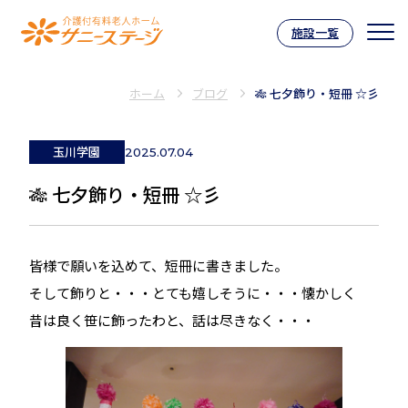
施設一覧
介護付有料老人ホーム サニーステー
ホーム
ブログ
🎋 七夕飾り・短冊 ☆彡
玉川学園
2025.07.04
🎋 七夕飾り・短冊 ☆彡
皆様で願いを込めて、短冊に書きました。
そして飾りと・・・とても嬉しそうに・・・懐かしく
昔は良く笹に飾ったわと、話は尽きなく・・・