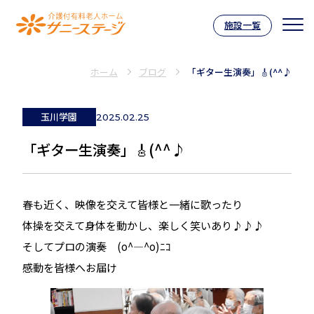
施設一覧
介護付有料老人ホーム サニーステー
ホーム
ブログ
「ギター生演奏」🎸(^^♪
玉川学園
2025.02.25
「ギター生演奏」🎸(^^♪
春も近く、映像を交えて皆様と一緒に歌ったり
体操を交えて身体を動かし、楽しく笑いあり♪♪♪
そしてプロの演奏 (o^―^o)ﾆｺ
感動を皆様へお届け