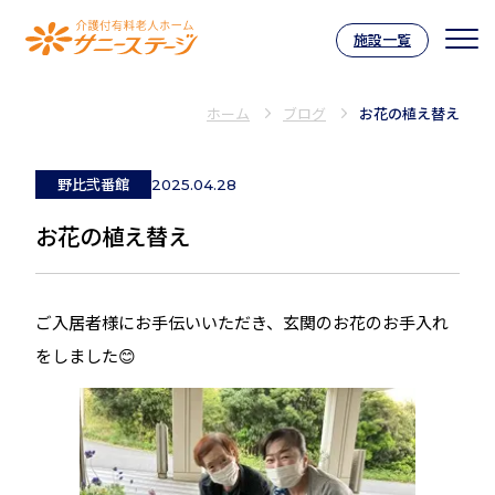
施設一覧
介護付有料老人ホーム サニーステー
ホーム
ブログ
お花の植え替え
野比弐番館
2025.04.28
お花の植え替え
ご入居者様にお手伝いいただき、玄関のお花のお手入れ
をしました😊