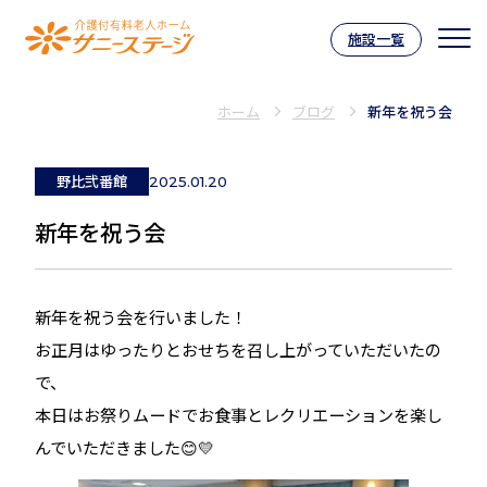
施設一覧
介護付有料老人ホーム サニーステー
ホーム
ブログ
新年を祝う会
野比弐番館
2025.01.20
新年を祝う会
新年を祝う会を行いました！
お正月はゆったりとおせちを召し上がっていただいたの
で、
本日はお祭りムードでお食事とレクリエーションを楽し
んでいただきました😊💛