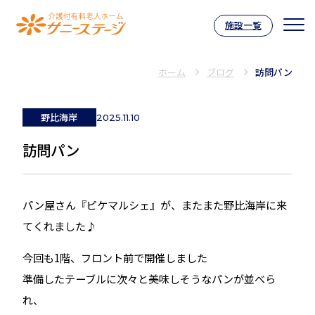
施設一覧
介護付有料老人ホーム サニーステー
ホーム
ブログ
訪問パン
野比海岸
2025.11.10
訪問パン
パン屋さん『ピケマルシェ』が、またまた野比海岸に来
てくれました♪
今回も1階、フロント前で開催しました
準備したテーブルに次々と美味しそうなパンが並べら
れ、