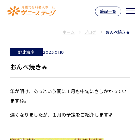
施設一覧
介護付有料老人ホーム サニーステー
ホーム
ブログ
おんべ焼き🔥
野比海岸
2023.01.10
おんべ焼き🔥
年が明け、あっという間に１月も中旬にさしかかってい
ますね。
遅くなりましたが、１月の予定をご紹介します🎵