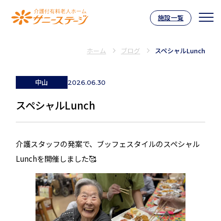
施設一覧
介護付有料老人ホーム サニーステー
ホーム
ブログ
スペシャルLunch
中山
2026.06.30
スペシャルLunch
介護スタッフの発案で、ブッフェスタイルのスペシャル
Lunchを開催しました🥰