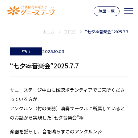
施設一覧
介護付有料老人ホーム サニーステー
ホーム
ブログ
“七夕🎋音楽会”2025.7.7
中山
2025.10.03
“七夕🎋音楽会”2025.7.7
サニーステージ中山に傾聴ボランティアでご来所くださ
っている方が
アンクルン（竹の楽器）演奏サークルに所属していると
のお話から実現した”七夕音楽会”🎋
楽器を揺らし、音を鳴らすこのアンクルン🎶