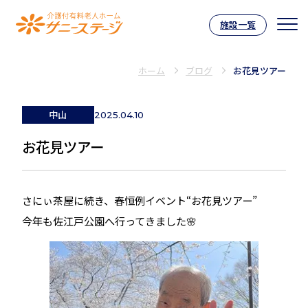
施設一覧
介護付有料老人ホーム サニーステー
ホーム
ブログ
お花見ツアー
中山
2025.04.10
お花見ツアー
さにぃ茶屋に続き、春恒例イベント“お花見ツアー”
今年も佐江戸公園へ行ってきました🌸