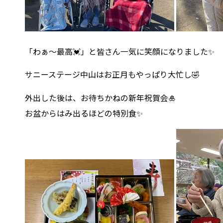
「わぁ～最高💓」と皆さん一気に笑顔になりました✨
サニーステージ中山はお正月もやっぱり大忙し🤣
外出した後は、お待ちかねの新年祝賀会🎍
お盆からはみ出るほどの特別食✨