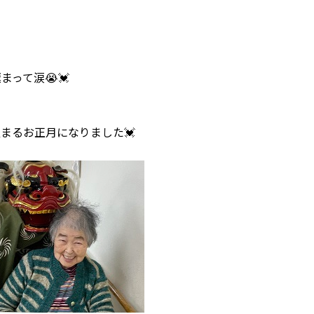
って涙😭💓
まるお正月になりました💓