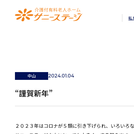
介護付有料老人ホーム サニ
私
中山
2024.01.04
“謹賀新年”
２０２３年はコロナが５類に引き下げられ、いろいろ