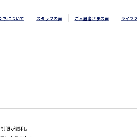
ーステージ
たちについて
スタッフの声
ご入居者さまの声
ライフ
な制限が緩和。