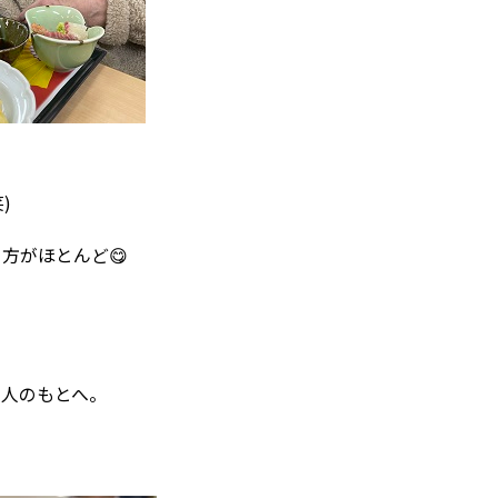
)
方がほとんど😋
一人のもとへ。