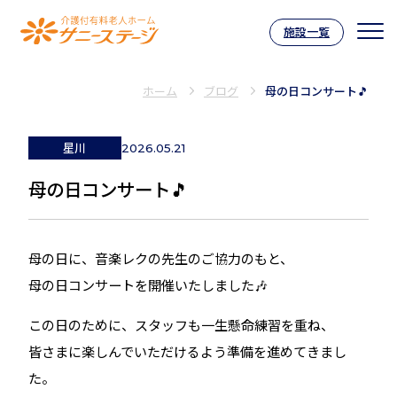
施設一覧
介護付有料老人ホーム サニーステー
ホーム
ブログ
母の日コンサート🎵
星川
2026.05.21
母の日コンサート🎵
母の日に、音楽レクの先生のご協力のもと、
母の日コンサートを開催いたしました🎶
この日のために、スタッフも一生懸命練習を重ね、
皆さまに楽しんでいただけるよう準備を進めてきまし
た。