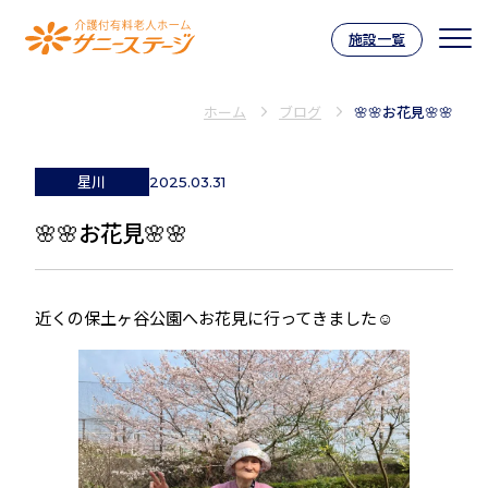
施設一覧
介護付有料老人ホーム サニーステー
ホーム
ブログ
🌸🌸お花見🌸🌸
星川
2025.03.31
🌸🌸お花見🌸🌸
近くの保土ヶ谷公園へお花見に行ってきました☺️