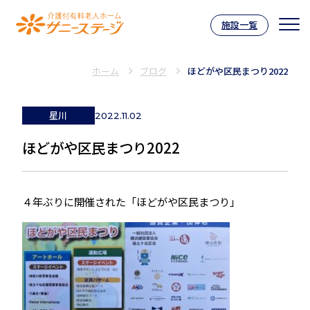
施設一覧
介護付有料老人ホーム サニーステー
ホーム
ブログ
ほどがや区民まつり2022
星川
2022.11.02
ほどがや区民まつり2022
４年ぶりに開催された「ほどがや区民まつり」